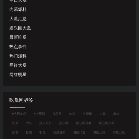
今日大瓜
内幕爆料
大瓜汇总
娱乐圈大瓜
最新吃瓜
热点事件
热门爆料
网红大瓜
网红明星
吃瓜网标签
#人设崩塌
#潜规则
优思益
偷税
关晓彤
内娱
出轨
吃瓜
大瓜
娱乐八卦
娱乐圈
娱乐圈丑闻
娱乐圈八卦
家暴
抄袭
明星
明星丑闻
明星代言
明星八卦
明星出轨