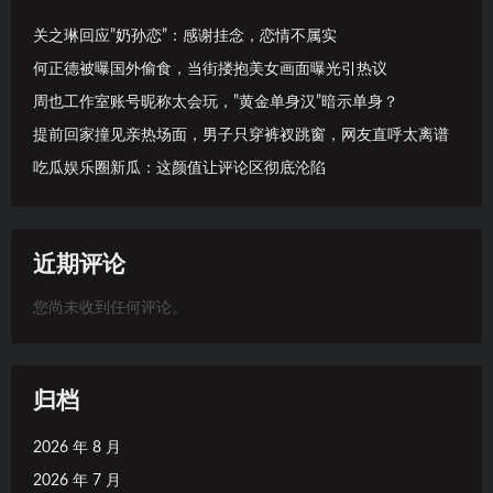
关之琳回应”奶孙恋”：感谢挂念，恋情不属实
何正德被曝国外偷食，当街搂抱美女画面曝光引热议
周也工作室账号昵称太会玩，”黄金单身汉”暗示单身？
提前回家撞见亲热场面，男子只穿裤衩跳窗，网友直呼太离谱
吃瓜娱乐圈新瓜：这颜值让评论区彻底沦陷
近期评论
您尚未收到任何评论。
归档
2026 年 8 月
2026 年 7 月