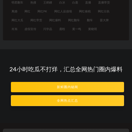
明星翻车
热搜
王鹤棣
白冰
白鹿
直播
直播带货
离婚
网红
网红PK
网红人设崩塌
网红偷税
网红出轨
网红大瓜
网红带货
网红爆料
网红翻车
翻车
耍大牌
肖旭
虚假宣传
闫学晶
鹿晗
黄一鸣
黄晓明
24小时吃瓜不打烊，汇总全网热门圈内爆料
新鲜圈内秘闻
全网热点汇总