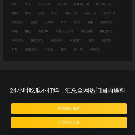
吃瓜
大瓜
娱乐八卦
娱乐圈
娱乐圈丑闻
娱乐圈八卦
婚姻
家暴
抄袭
明星
明星丑闻
明星八卦
明星出轨
明星翻车
热搜
王鹤棣
白冰
白鹿
直播
直播带货
离婚
网红
网红PK
网红人设崩塌
网红偷税
网红出轨
网红大瓜
网红带货
网红爆料
网红翻车
翻车
耍大牌
肖旭
虚假宣传
闫学晶
鹿晗
黄一鸣
黄晓明
24小时吃瓜不打烊，汇总全网热门圈内爆料
新鲜圈内秘闻
全网热点汇总