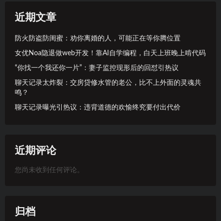
近期文章
防火防盗防闺蜜：劝你离婚的人，可能正在等你腾位置
女优Noa隐退做web开发！靠AI自学编程，白天上班晚上啃代码
“你找一个我还你一片”：妻子监控现形后的回怼引热议
聊天记录太炸裂：交房贷修水管的老公，比不上外面的灵魂共
鸣？
聊天记录曝光引热议：违背道德的欢愉终究要付出代价
近期评论
您尚未收到任何评论。
归档