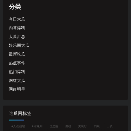
分类
今日大瓜
内幕爆料
大瓜汇总
娱乐圈大瓜
最新吃瓜
热点事件
热门爆料
网红大瓜
网红明星
吃瓜网标签
#人设崩塌
#潜规则
优思益
偷税
关晓彤
内娱
出轨