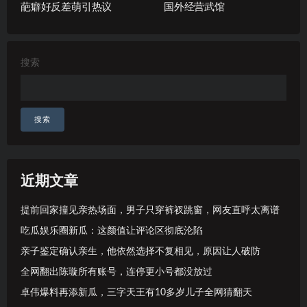
葩癖好反差萌引热议
国外经营武馆
搜索
搜索
近期文章
提前回家撞见亲热场面，男子只穿裤衩跳窗，网友直呼太离谱
吃瓜娱乐圈新瓜：这颜值让评论区彻底沦陷
亲子鉴定确认亲生，他依然选择不复相见，原因让人破防
全网翻出陈璇所有账号，连停更小号都没放过
卓伟爆料再添新瓜，三字天王有10多岁儿子全网猜翻天