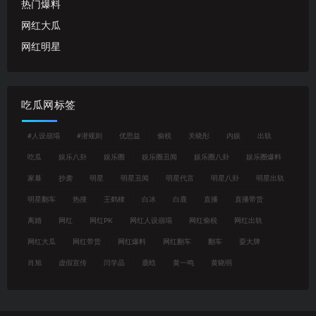
热门爆料
网红大瓜
网红明星
吃瓜网标签
#人设崩塌
#潜规则
优思益
偷税
关晓彤
内娱
出轨
吃瓜
娱乐八卦
娱乐圈
娱乐圈丑闻
娱乐圈八卦
娱乐圈爆料
家暴
抄袭
明星
明星丑闻
明星代言
明星八卦
明星出轨
明星翻车
热搜
王鹤棣
白冰
白鹿
直播
直播带货
离婚
网红
网红PK
网红人设崩塌
网红偷税
网红出轨
网红大瓜
网红带货
网红爆料
网红翻车
翻车
耍大牌
肖旭
虚假宣传
闫学晶
鹿晗
黄一鸣
黄晓明