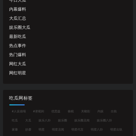
今日大瓜
内幕爆料
大瓜汇总
娱乐圈大瓜
最新吃瓜
热点事件
热门爆料
网红大瓜
网红明星
吃瓜网标签
#人设崩塌
#潜规则
优思益
偷税
关晓彤
内娱
出轨
吃瓜
大瓜
娱乐八卦
娱乐圈
娱乐圈丑闻
娱乐圈八卦
家暴
抄袭
明星
明星丑闻
明星代言
明星八卦
明星出轨