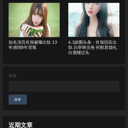
知名演员肖旭被曝出轨 13
6.1娱圈头条：肖旭回应出
年感情8年背叛
轨 白举纲当爸 何猷君婚礼
白鹿睡过头
搜索
搜索
近期文章