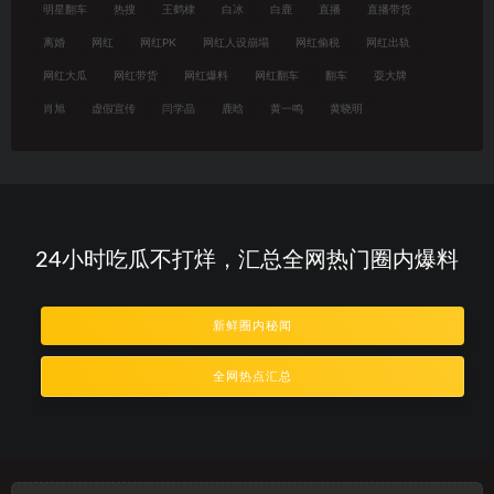
明星翻车
热搜
王鹤棣
白冰
白鹿
直播
直播带货
离婚
网红
网红PK
网红人设崩塌
网红偷税
网红出轨
网红大瓜
网红带货
网红爆料
网红翻车
翻车
耍大牌
肖旭
虚假宣传
闫学晶
鹿晗
黄一鸣
黄晓明
24小时吃瓜不打烊，汇总全网热门圈内爆料
新鲜圈内秘闻
全网热点汇总