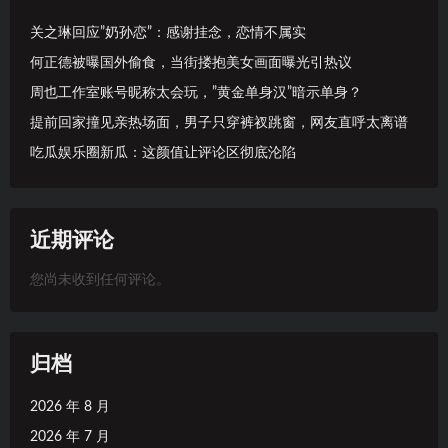
关之琳回应”奶孙恋”：感谢挂念，恋情不属实
何正德被曝国外偷食，当街搂抱美女画面曝光引热议
周也工作室账号昵称太会玩，”黄金单身汉”暗示单身？
提前回家撞见亲热场面，男子只穿裤衩跳窗，网友直呼太离谱
吃瓜娱乐圈新瓜：这颜值让评论区彻底沦陷
近期评论
您尚未收到任何评论。
归档
2026 年 8 月
2026 年 7 月