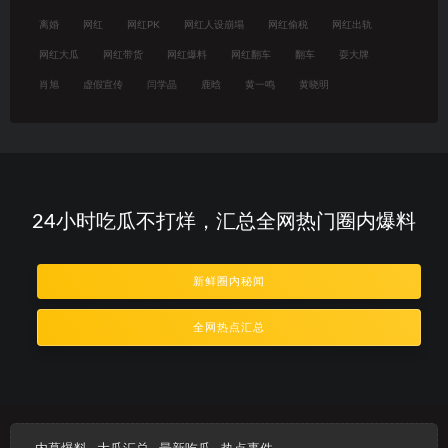
离婚
网红
网红PK
网红人设崩塌
网红偷税
网红出轨
网红大瓜
网红带货
网红爆料
网红翻车
翻车
耍大牌
肖旭
虚假宣传
闫学晶
鹿晗
黄一鸣
黄晓明
24小时吃瓜不打烊，汇总全网热门圈内爆料
新鲜圈内秘闻
全网热点汇总