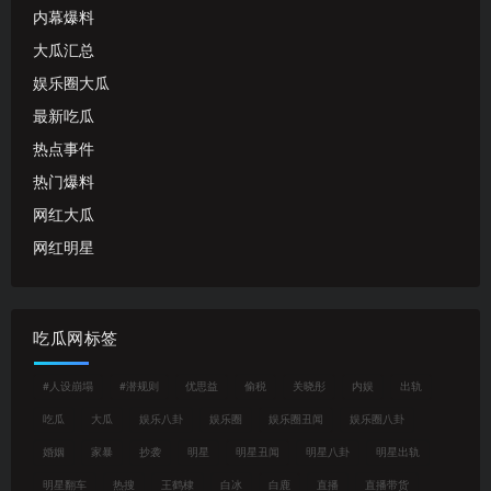
内幕爆料
大瓜汇总
娱乐圈大瓜
最新吃瓜
热点事件
热门爆料
网红大瓜
网红明星
吃瓜网标签
#人设崩塌
#潜规则
优思益
偷税
关晓彤
内娱
出轨
吃瓜
大瓜
娱乐八卦
娱乐圈
娱乐圈丑闻
娱乐圈八卦
婚姻
家暴
抄袭
明星
明星丑闻
明星八卦
明星出轨
明星翻车
热搜
王鹤棣
白冰
白鹿
直播
直播带货