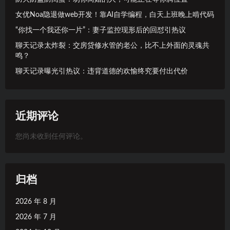
女优Noa隐退做web开发！靠AI自学编程，白天上班晚上啃代码
“你找一个我还你一片”：妻子监控现形后的回怼引热议
聊天记录太炸裂：交房贷修水管的老公，比不上外面的灵魂共
鸣？
聊天记录曝光引热议：违背道德的欢愉终究要付出代价
近期评论
您尚未收到任何评论。
归档
2026 年 8 月
2026 年 7 月