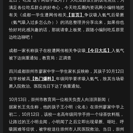
近日，“吃瓜”这个词似乎成为了广大吃瓜群众们的议论焦点；为
满足各位吃瓜群众的好奇心，今天吃瓜圈内资讯网小编特地把
有关《成都一学生遭网传相关
【首页】
争议吸入氨气后晕厥
（氨气吸入过多怎么办）》的消息整理并分享出来，如果你也
恰好对此感兴趣的话，那就请拿上板凳，跟随小编到吃瓜群里
边吃边聊吧！
成都一家长称孩子在校遭网传相关争议吸
【今日大瓜】
入氨气
被下达病重通知，教育局：正调查
四川成都崇州市廖家中学一学生家长反映称，其孩子10月12日
在学校被高
【热门爆料】
年级同学要求吸入氨气，致其当场晕
厥入院救治。医院当日下达了病重通知。
10月13日，崇州市教育局一位相关负责人向澎湃新闻（
据家长王先生称，他的孩子王小明（化名）在崇州廖家中学上
初二，10月12日，该校一名高年级同学手持一个绿茶饮料瓶，
让路过的王小明去闻，小明闻了之后立即出现晕厥、呕吐、呼
吸困难等症状，被学校送往崇州市人民医院救治。当日，崇州