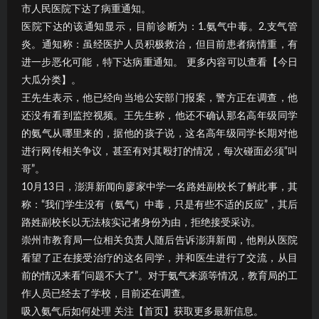
市人民医院下达了病重通知。
医院下达的该通知显示，目前诊断为：1.氨气中毒。2.支气管
炎。通知称：虽经医护人员积极救治，但目前患者病情重，有
进一步恶化可能，特下达病重通知。 更多内容可以查看【今日
大瓜分类】。
王先生表示，他已经向当地公安部门报案，警方正在调查，他
还没有看到监控视频。王先生称，他还不确认那名高年级同学
的氨气从哪里来的，据他的孩子说，这名高年级同学长期对他
进行网传相关争议，甚至有对其殴打的情况，每次碰面必须“叫
哥”。
10月13日，澎湃新闻向廖家中学一名路姓副校长了解此事，其
称：“我们学生没有（氨气）中毒，只是有些不适的反应”，其后
路姓副校长以无法核实记者身份为由，拒绝接受采访。
崇州市教育局一位相关负责人随后告诉澎湃新闻，他刚从医院
看望了正在接受治疗的这名同学，并和医生进行了交流，从目
前的情况来看“问题不大了”。对于氨气来源等情况，教育局的工
作人员已经去了学校，目前还在调查。
吸入氨气后如何处理 关注【首页】获取更多最新信息。