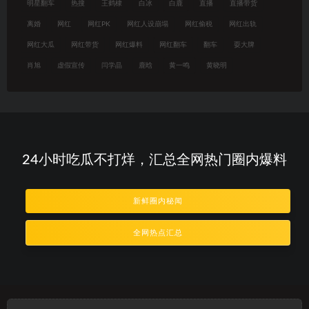
明星翻车
热搜
王鹤棣
白冰
白鹿
直播
直播带货
离婚
网红
网红PK
网红人设崩塌
网红偷税
网红出轨
网红大瓜
网红带货
网红爆料
网红翻车
翻车
耍大牌
肖旭
虚假宣传
闫学晶
鹿晗
黄一鸣
黄晓明
24小时吃瓜不打烊，汇总全网热门圈内爆料
新鲜圈内秘闻
全网热点汇总