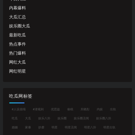
内幕爆料
大瓜汇总
娱乐圈大瓜
最新吃瓜
热点事件
热门爆料
网红大瓜
网红明星
吃瓜网标签
#人设崩塌
#潜规则
优思益
偷税
关晓彤
内娱
出轨
吃瓜
大瓜
娱乐八卦
娱乐圈
娱乐圈丑闻
娱乐圈八卦
婚姻
家暴
抄袭
明星
明星丑闻
明星八卦
明星出轨