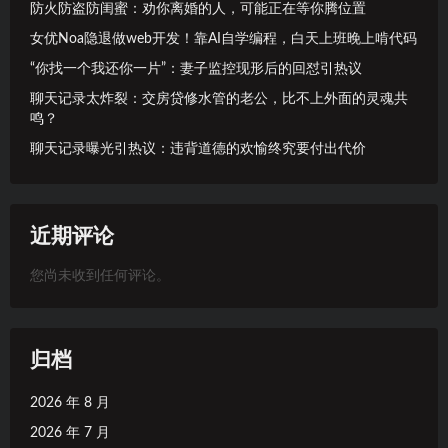
防火防盗防闺蜜：劝你离婚的人，可能正在等你腾位置
女优Noa隐退做web开发！靠AI自学编程，白天上班晚上啃代码
“你找一个我还你一片”：妻子监控现形后的回怼引热议
聊天记录太炸裂：交房贷修水管的老公，比不上外面的灵魂共
鸣？
聊天记录曝光引热议：违背道德的欢愉终究要付出代价
近期评论
您尚未收到任何评论。
归档
2026 年 8 月
2026 年 7 月