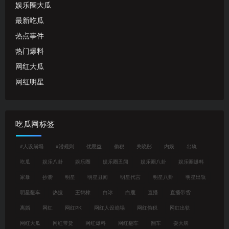
娱乐圈大瓜
最新吃瓜
热点事件
热门爆料
网红大瓜
网红明星
吃瓜网标签
#人设崩塌
#潜规则
优思益
偷税
关晓彤
内娱
出轨
吃瓜
娱乐八卦
娱乐圈
娱乐圈丑闻
娱乐圈八卦
娱乐圈爆料
家暴
抄袭
明星
明星丑闻
明星代言
明星八卦
明星出轨
明星翻车
热搜
王鹤棣
白冰
白鹿
直播
直播带货
离婚
网红
网红PK
网红人设崩塌
网红偷税
网红出轨
网红大瓜
网红带货
网红爆料
网红翻车
翻车
耍大牌