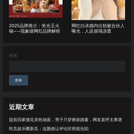
2025品牌推介：朱光玉火
网红白冰婚内出轨被合伙人
锅——现象级网红品牌解析
曝光，人设崩塌凉透
搜索
搜索
近期文章
提前回家撞见亲热场面，男子只穿裤衩跳窗，网友直呼太离谱
吃瓜娱乐圈新瓜：这颜值让评论区彻底沦陷