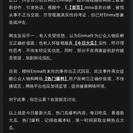
近日，抖音百万粉丝网红Emma的一段外围视频在网络上被重
新炒作，引发热议。视频中，E
【首页】
mma蓝衣白裤，被指
从事不正当交易。尽管视频真实性待考证，但已对Emma形象
造成冲击。
网友反应不一，有人失望愤怒，认为Emma作为公众人物应树
立正确价值观；也有人怀疑视频真
【今日大瓜】
实性，呼吁理
性思考，不传未经证实信息。同时，部分不良商家趁机炒作贩
卖资源，加剧舆论混乱。
目前，模特Emma尚未对此事作出正式回应。此次事件再次提
醒公众人物和网络
【热门爆料】
用户应树立正确价值观，不传
播谣言；网络平台也应加强监管，提供健康网络环境。
对于此事，你怎么看？欢迎留言讨论。
以上就是今日最新大瓜、热门瓜爆料内容。每日吃瓜、看最新
大瓜、热门爆料，记得收藏本站，第一时间获取全网热点大
瓜。