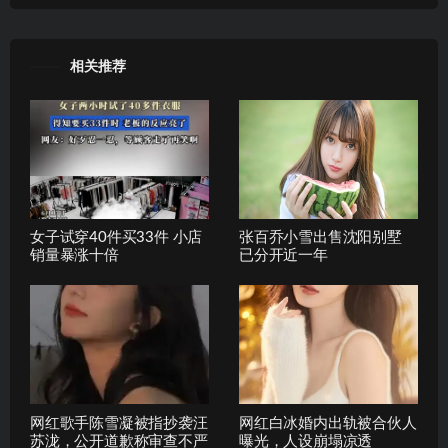
相关推荐
女子试穿40件买33件 小店
张百乔小雪出售沈阳别墅
销量暴涨十倍
已分开近一年
网红歌手陈雪凝被指抄袭汪
网红白冰婚内出轨被合伙人
苏泷，公开道歉称审查不严
曝光，人设崩塌凉透