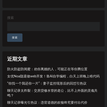
搜索
搜索
近期文章
防火防盗防闺蜜：劝你离婚的人，可能正在等你腾位置
女优Noa隐退做web开发！靠AI自学编程，白天上班晚上啃代码
“你找一个我还你一片”：妻子监控现形后的回怼引热议
聊天记录太炸裂：交房贷修水管的老公，比不上外面的灵魂共
鸣？
聊天记录曝光引热议：违背道德的欢愉终究要付出代价