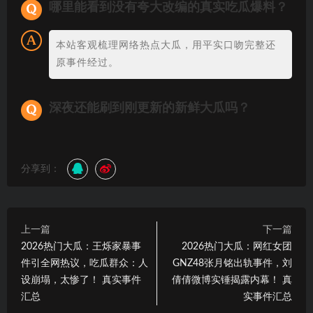
哪里能看到没有夸大改编的真实吃瓜爆料？
本站客观梳理网络热点大瓜，用平实口吻完整还
原事件经过。
深夜还能刷到刚更新的新鲜大瓜吗？
分享到：
上一篇
下一篇
2026热门大瓜：王烁家暴事
2026热门大瓜：网红女团
件引全网热议，吃瓜群众：人
GNZ48张月铭出轨事件，刘
设崩塌，太惨了！ 真实事件
倩倩微博实锤揭露内幕！ 真
汇总
实事件汇总