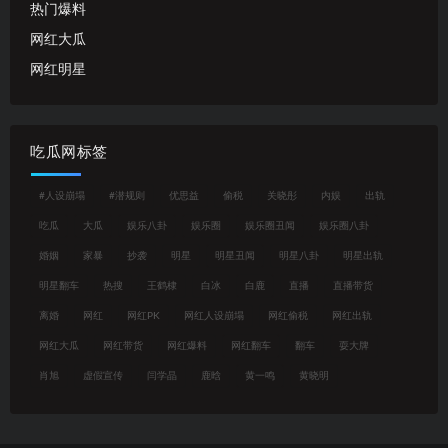
热门爆料
网红大瓜
网红明星
吃瓜网标签
#人设崩塌
#潜规则
优思益
偷税
关晓彤
内娱
出轨
吃瓜
大瓜
娱乐八卦
娱乐圈
娱乐圈丑闻
娱乐圈八卦
婚姻
家暴
抄袭
明星
明星丑闻
明星八卦
明星出轨
明星翻车
热搜
王鹤棣
白冰
白鹿
直播
直播带货
离婚
网红
网红PK
网红人设崩塌
网红偷税
网红出轨
网红大瓜
网红带货
网红爆料
网红翻车
翻车
耍大牌
肖旭
虚假宣传
闫学晶
鹿晗
黄一鸣
黄晓明