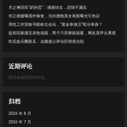
关之琳回应”奶孙恋”：感谢挂念，恋情不属实
何正德被曝国外偷食，当街搂抱美女画面曝光引热议
周也工作室账号昵称太会玩，”黄金单身汉”暗示单身？
提前回家撞见亲热场面，男子只穿裤衩跳窗，网友直呼太离谱
吃瓜娱乐圈新瓜：这颜值让评论区彻底沦陷
近期评论
您尚未收到任何评论。
归档
2026 年 8 月
2026 年 7 月