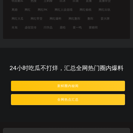
明星翻车
热搜
王鹤棣
白冰
白鹿
直播
直播带货
离婚
网红
网红PK
网红人设崩塌
网红偷税
网红出轨
网红大瓜
网红带货
网红爆料
网红翻车
翻车
耍大牌
肖旭
虚假宣传
闫学晶
鹿晗
黄一鸣
黄晓明
24小时吃瓜不打烊，汇总全网热门圈内爆料
新鲜圈内秘闻
全网热点汇总