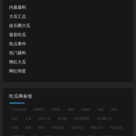
内幕爆料
大瓜汇总
娱乐圈大瓜
最新吃瓜
热点事件
热门爆料
网红大瓜
网红明星
吃瓜网标签
#人设崩塌
#潜规则
优思益
偷税
关晓彤
内娱
出轨
吃瓜
大瓜
娱乐八卦
娱乐圈
娱乐圈丑闻
娱乐圈八卦
家暴
抄袭
明星
明星丑闻
明星代言
明星八卦
明星出轨