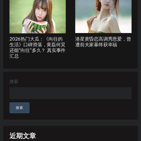
2026热门大瓜：《向往的
港星黄昏恋高调秀恩爱，曾
生活》口碑滑落，黄磊何炅
遭前夫家暴终获幸福
还能“向往”多久？ 真实事件
汇总
搜索
搜索
近期文章