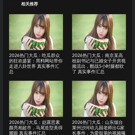
相关推荐
2026热门大瓜：吃瓜群众
2026热门大瓜：南京某高
的狂欢盛宴：黑料网站带你
校副书记与已婚女子开房视
走进八卦世界 真实事件汇
频流出，酣战5小时腿都软
总
了 真实事件汇总
2026热门大瓜：赵露思素
2026热门大瓜：山东烟台
颜亮相超市，马尾造型美得
莱州沙河幼儿园老师出G家
耀眼 真实事件汇总
长事件，为爱鼓掌的视频曝