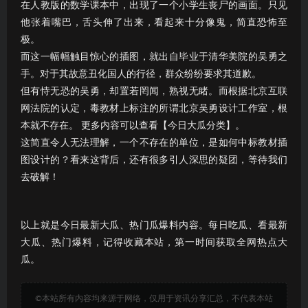
在人教版的数学课本中，出现了一个小学生丧尸的画面。只见
他张着嘴巴，舌头伸了出来，看起来十分像鬼，简直恐怖至
极。
而这一幅幅触目惊心的插图，就出自毕业于清华美院的吴勇之
手。对于其故意丑化国人的行径，群众纷纷要求其道歉。
但有恃无恐的吴勇，却置若罔闻，熟视无睹。而根据北京互联
网法院的认定，毒教材上标注的所谓北京吴勇设计工作室，根
本就不存在。 更多内容可以查看【今日大瓜分类】。
这简直令人无法理解，一个不存在的单位，是如何中标教材插
图设计的？看来这背后，还有很多引人深思的疑团，等待我们
去破解！
以上就是今日最新大瓜、热门瓜爆料内容。每日吃瓜、看最新
大瓜、热门爆料，记得收藏本站，第一时间获取全网热点大
瓜。
©本站所有内容均来源于网络，仅用于资讯分享汇总，不代表本站