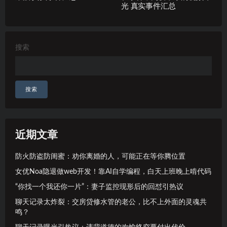
光 真实事件汇总
搜索
搜索
近期文章
防火防盗防闺蜜：劝你离婚的人，可能正在等你腾位置
女优Noa隐退做web开发！靠AI自学编程，白天上班晚上啃代码
“你找一个我还你一片”：妻子监控现形后的回怼引热议
聊天记录太炸裂：交房贷修水管的老公，比不上外面的灵魂共
鸣？