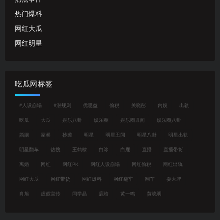
热门爆料
网红大瓜
网红明星
吃瓜网标签
#人设崩塌
#潜规则
优思益
偷税
关晓彤
内娱
出轨
吃瓜
大瓜
娱乐八卦
娱乐圈
娱乐圈丑闻
娱乐圈八卦
婚姻
家暴
抄袭
明星
明星丑闻
明星八卦
明星出轨
明星翻车
热搜
王鹤棣
白冰
白鹿
直播
直播带货
离婚
网红
网红PK
网红人设崩塌
网红偷税
网红出轨
网红大瓜
网红带货
网红爆料
网红翻车
翻车
耍大牌
肖旭
虚假宣传
闫学晶
鹿晗
黄一鸣
黄晓明