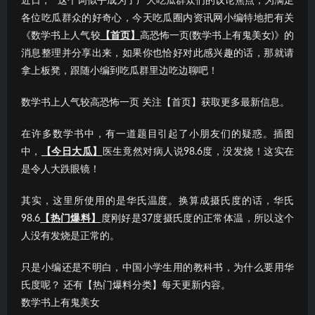
近日，“”这个词似乎成为了广大吃瓜群众们的议论焦点；为满足
各位吃瓜群众的好奇心，今天吃瓜圈内资讯网小编特地把有关
《数学书上人气较
【首页】
高恐怖一页(数学书上有鬼美女)》的
消息整理并分享出来，如果你也恰好对此感兴趣的话，那就请
拿上板凳，跟随小编到吃瓜群里边吃边聊吧！
数学书上人气较高恐怖一页 关注【首页】获取更多最新信息。
在许多数学书中，有一道题目引起了小朋友们的疑惑。插图
中，
【今日大瓜】
医生竟然对病人说98.6度，没发烧！这实在
是令人大跌眼镜！
其实，这里所使用的是华氏温度。换算成摄氏度的话，华氏
98.6
【热门爆料】
度刚好是37度摄氏度的正常体温，所以这个
人没有发烧是正常的。
只是小编还是不明白，中国小学生用的教科书，为什么要用华
氏度呢？ 还有【热门爆料分类】每天更新内容。
数学书上有鬼美女