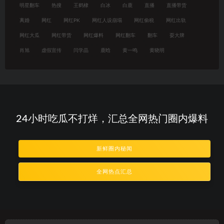
明星翻车
热搜
王鹤棣
白冰
白鹿
直播
直播带货
离婚
网红
网红PK
网红人设崩塌
网红偷税
网红出轨
网红大瓜
网红带货
网红爆料
网红翻车
翻车
耍大牌
肖旭
虚假宣传
闫学晶
鹿晗
黄一鸣
黄晓明
24小时吃瓜不打烊，汇总全网热门圈内爆料
新鲜圈内秘闻
全网热点汇总