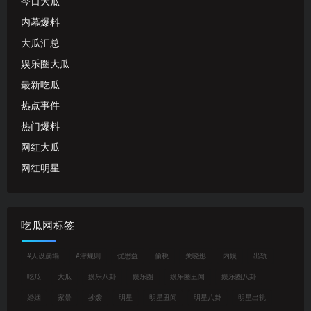
今日大瓜
内幕爆料
大瓜汇总
娱乐圈大瓜
最新吃瓜
热点事件
热门爆料
网红大瓜
网红明星
吃瓜网标签
#人设崩塌
#潜规则
优思益
偷税
关晓彤
内娱
出轨
吃瓜
大瓜
娱乐八卦
娱乐圈
娱乐圈丑闻
娱乐圈八卦
婚姻
家暴
抄袭
明星
明星丑闻
明星八卦
明星出轨