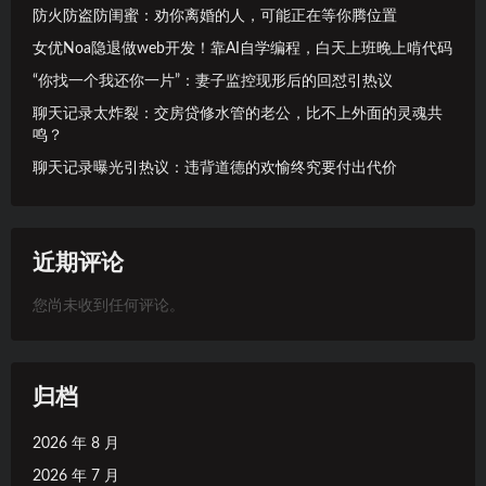
防火防盗防闺蜜：劝你离婚的人，可能正在等你腾位置
女优Noa隐退做web开发！靠AI自学编程，白天上班晚上啃代码
“你找一个我还你一片”：妻子监控现形后的回怼引热议
聊天记录太炸裂：交房贷修水管的老公，比不上外面的灵魂共
鸣？
聊天记录曝光引热议：违背道德的欢愉终究要付出代价
近期评论
您尚未收到任何评论。
归档
2026 年 8 月
2026 年 7 月