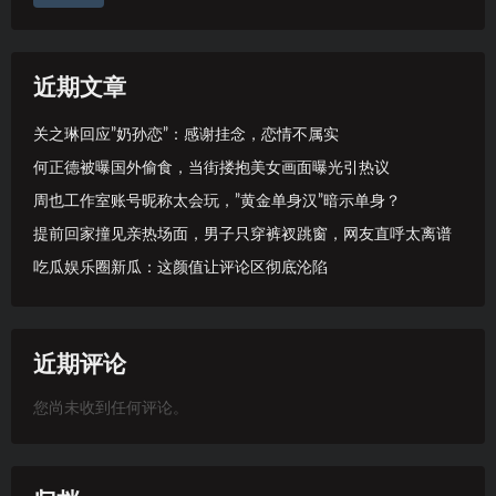
近期文章
关之琳回应”奶孙恋”：感谢挂念，恋情不属实
何正德被曝国外偷食，当街搂抱美女画面曝光引热议
周也工作室账号昵称太会玩，”黄金单身汉”暗示单身？
提前回家撞见亲热场面，男子只穿裤衩跳窗，网友直呼太离谱
吃瓜娱乐圈新瓜：这颜值让评论区彻底沦陷
近期评论
您尚未收到任何评论。