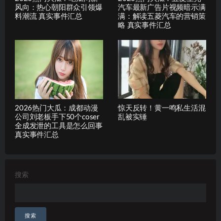
风向：热心朝阳群众引领爆
汽车最新广告片视频暗示满
料潮流 真实事件汇总
满：解读五菱汽车的营销策
略 真实事件汇总
2026热门大瓜：成都动漫
惊天反转！黄一鸣私生活混
公司刘老板手下50个coser
乱被实锤
全成发泄的工具是怎么回事
真实事件汇总
搜索
搜索