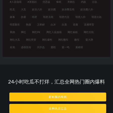
#人设崩塌
#潜规则
优思益
偷税
关晓彤
内娱
出轨
吃瓜
大瓜
娱乐八卦
娱乐圈
娱乐圈丑闻
娱乐圈八卦
家暴
抄袭
明星
明星丑闻
明星代言
明星八卦
明星出轨
明星翻车
热搜
王鹤棣
白冰
白鹿
直播
直播带货
离婚
网红
网红PK
网红人设崩塌
网红偷税
网红出轨
网红大瓜
网红带货
网红爆料
网红翻车
翻车
耍大牌
肖旭
虚假宣传
闫学晶
鹿晗
黄一鸣
黄晓明
24小时吃瓜不打烊，汇总全网热门圈内爆料
新鲜圈内秘闻
全网热点汇总