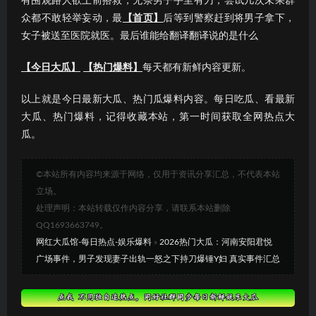
有围观路人欲上前搭救，无奈男子手里有刀，尝试几次未果群
众都不敢轻举妄动，最
【首页】
后等到警察赶到将男子拿下，
女子被送至医院就医。最后谁能给翻译翻译说的是什么
【今日大瓜】
【热门爆料】
每天都有新鲜内容更新。
以上就是今日最新大瓜、热门瓜爆料内容。每日吃瓜、看最新
大瓜、热门爆料，记得收藏本站，第一时间获取全网热点大
瓜。
©本站所有内容均来源于网络，仅用于资讯分享汇总，不代表本站
立场。
处理声明：本站转载仅作内容分享，请联系本站删除
QQ1693663749。
网红大瓜馆-每日热点-娱乐爆料
»
2026热门大瓜：河南安阳君悦
广场事件，男子发现妻子出轨一怒之下持刀爆锤Y妇 真实事件汇总