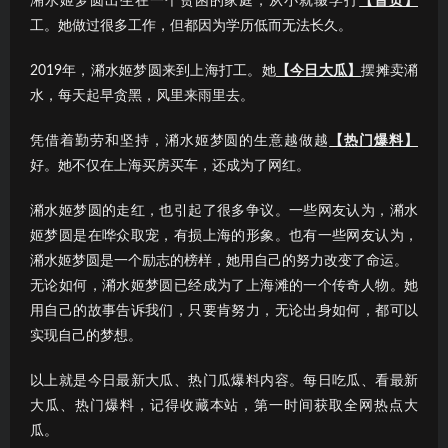
潲水姬梦圆出生在一个贫困的家庭，从小就辍学打
【首页】
工。她做过很多工作，但都因为学历低而无法长久。
2019年，潲水姬梦圆来到上海打工。她
【今日大瓜】
摆摊卖潲
水，每天起早贪黑，风里来雨里去。
凭借着勤劳和坚持，潲水姬梦圆的生意越做越
【热门爆料】
好。她不仅在上海买房买车，还成为了网红。
潲水姬梦圆的走红，也引起了很多争议。一些网友认为，潲水
姬梦圆是在哗众取宠，有损上海的形象。也有一些网友认为，
潲水姬梦圆是一个励志的榜样，她用自己的努力改变了命运。
无论如何，潲水姬梦圆已经成为了上海滩的一个传奇人物。她
用自己的故事告诉我们，只要肯努力，无论出身如何，都可以
实现自己的梦想。
以上就是今日最新大瓜、热门瓜爆料内容。每日吃瓜、看最新
大瓜、热门爆料，记得收藏本站，第一时间获取全网热点大
瓜。