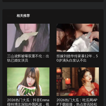
相关推荐
三山凌辉被曝双重不伦：出
拒嫁刘德华传家暴12年，5
轨已婚女演员
0岁满头白发认不出
2026热门大瓜：抖音Emma
2026热门大瓜：吃瓜网AP
模特博主深陷外围风波，视
P下载链接，热点资讯轻松