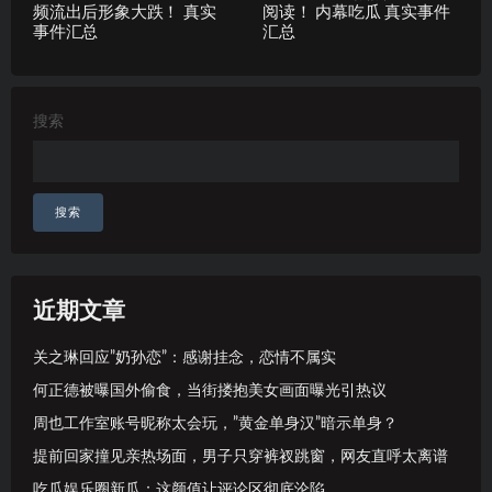
频流出后形象大跌！ 真实
阅读！ 内幕吃瓜 真实事件
事件汇总
汇总
搜索
搜索
近期文章
关之琳回应”奶孙恋”：感谢挂念，恋情不属实
何正德被曝国外偷食，当街搂抱美女画面曝光引热议
周也工作室账号昵称太会玩，”黄金单身汉”暗示单身？
提前回家撞见亲热场面，男子只穿裤衩跳窗，网友直呼太离谱
吃瓜娱乐圈新瓜：这颜值让评论区彻底沦陷