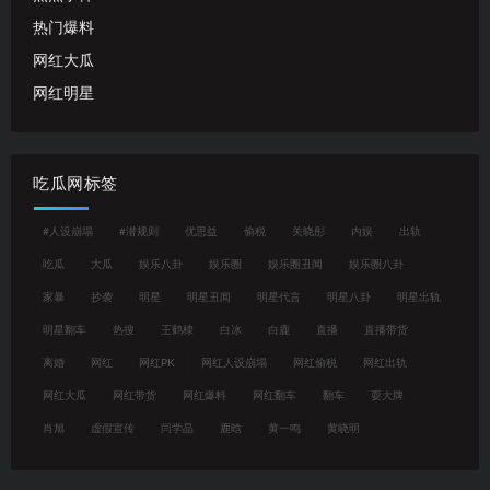
热门爆料
网红大瓜
网红明星
吃瓜网标签
#人设崩塌
#潜规则
优思益
偷税
关晓彤
内娱
出轨
吃瓜
大瓜
娱乐八卦
娱乐圈
娱乐圈丑闻
娱乐圈八卦
家暴
抄袭
明星
明星丑闻
明星代言
明星八卦
明星出轨
明星翻车
热搜
王鹤棣
白冰
白鹿
直播
直播带货
离婚
网红
网红PK
网红人设崩塌
网红偷税
网红出轨
网红大瓜
网红带货
网红爆料
网红翻车
翻车
耍大牌
肖旭
虚假宣传
闫学晶
鹿晗
黄一鸣
黄晓明