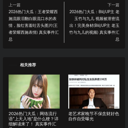
上一篇
下一篇
2026热门大瓜：王者荣耀西
2026热门大瓜：B站UP主 老
施流眼泪翻白眼流口水的表
玉竹与九儿 视频被泄密流
情，脸红害羞吐舌头图片(王
出！完美身材(B站UP主 老玉
者荣耀西施表情) 真实事件汇
竹与九儿的视频) 真实事件汇
总
总
相关推荐
2026热门大瓜：网络流行
老艺术家晚节不保贪财好色
语“上天入地”是什么梗？详
自作自受曝光
细解读来了！ 真实事件汇