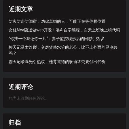
近期文章
防火防盗防闺蜜：劝你离婚的人，可能正在等你腾位置
女优Noa隐退做web开发！靠AI自学编程，白天上班晚上啃代码
“你找一个我还你一片”：妻子监控现形后的回怼引热议
聊天记录太炸裂：交房贷修水管的老公，比不上外面的灵魂共
鸣？
聊天记录曝光引热议：违背道德的欢愉终究要付出代价
近期评论
您尚未收到任何评论。
归档