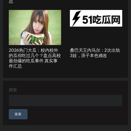
总
2026热门大瓜：校内校外
桑巴天王内马尔：2次出轨
的瓜你吃过几个？盘点高校
3娃，浪子本色难改
最劲爆的吃瓜事件 真实事
件汇总
搜索
搜索