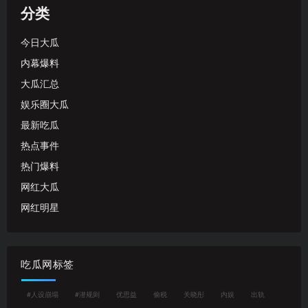
分类
今日大瓜
内幕爆料
大瓜汇总
娱乐圈大瓜
最新吃瓜
热点事件
热门爆料
网红大瓜
网红明星
吃瓜网标签
#人设崩塌
#潜规则
优思益
偷税
关晓彤
内娱
出轨