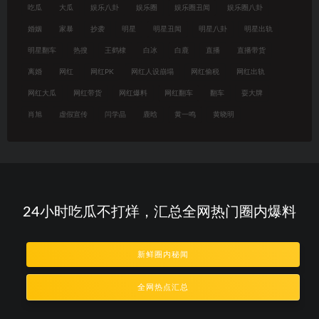
吃瓜
大瓜
娱乐八卦
娱乐圈
娱乐圈丑闻
娱乐圈八卦
婚姻
家暴
抄袭
明星
明星丑闻
明星八卦
明星出轨
明星翻车
热搜
王鹤棣
白冰
白鹿
直播
直播带货
离婚
网红
网红PK
网红人设崩塌
网红偷税
网红出轨
网红大瓜
网红带货
网红爆料
网红翻车
翻车
耍大牌
肖旭
虚假宣传
闫学晶
鹿晗
黄一鸣
黄晓明
24小时吃瓜不打烊，汇总全网热门圈内爆料
新鲜圈内秘闻
全网热点汇总