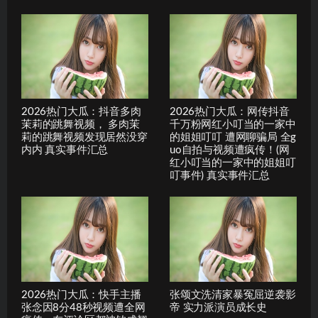
2026热门大瓜：抖音多肉
2026热门大瓜：网传抖音
茉莉的跳舞视频， 多肉茉
千万粉网红小叮当的一家中
莉的跳舞视频发现居然没穿
的姐姐叮叮 遭网聊骗局 全g
内内 真实事件汇总
uo自拍与视频遭疯传！(网
红小叮当的一家中的姐姐叮
叮事件) 真实事件汇总
2026热门大瓜：快手主播
张颂文洗清家暴冤屈逆袭影
张念因8分48秒视频遭全网
帝 实力派演员成长史