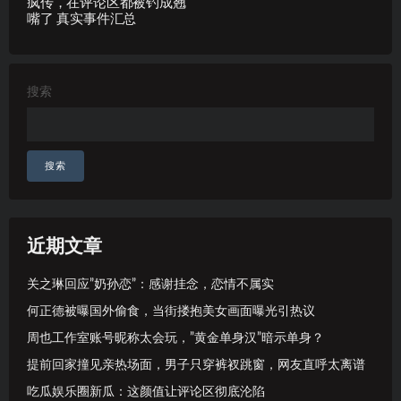
疯传，在评论区都被钓成翘
嘴了 真实事件汇总
搜索
搜索
近期文章
关之琳回应”奶孙恋”：感谢挂念，恋情不属实
何正德被曝国外偷食，当街搂抱美女画面曝光引热议
周也工作室账号昵称太会玩，”黄金单身汉”暗示单身？
提前回家撞见亲热场面，男子只穿裤衩跳窗，网友直呼太离谱
吃瓜娱乐圈新瓜：这颜值让评论区彻底沦陷