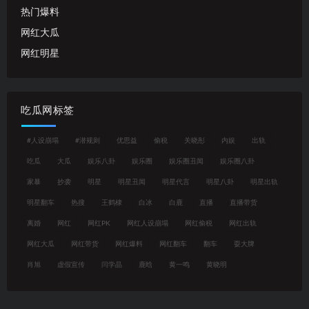
热门爆料
网红大瓜
网红明星
吃瓜网标签
#人设崩塌
#潜规则
优思益
偷税
关晓彤
内娱
出轨
吃瓜
大瓜
娱乐八卦
娱乐圈
娱乐圈丑闻
娱乐圈八卦
家暴
抄袭
明星
明星丑闻
明星代言
明星八卦
明星出轨
明星翻车
热搜
王鹤棣
白冰
白鹿
直播
直播带货
离婚
网红
网红PK
网红人设崩塌
网红偷税
网红出轨
网红大瓜
网红带货
网红爆料
网红翻车
翻车
耍大牌
肖旭
虚假宣传
闫学晶
鹿晗
黄一鸣
黄晓明