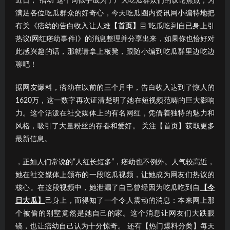
近日，“痞幼”这个词似乎成为了广大吃瓜群众们的议论焦点；为
满足各位吃瓜群众的好奇心，今天吃瓜圈内资讯网小编特地把
有关《痞幼的告白收入让人难
【首页】
目’吃瓜吃到自已身上引
热议(网红痞幼事件)》的消息整理并分享出来，如果你也恰好对
此感兴趣的话，那就请拿上板凳，跟随小编到吃瓜群里边吃边
聊吧！
据网友爆料，痞幼在以前的三个月中，告白收入达到了惊人的
1620万，这一数字再次证清楚明了她在短视频范畴的巨大影响
力。这个活泼在社交媒体上的有名网红，凭借着独特的魅力和
风格，吸引了大量粉丝的存眷和爱好。 关注【首页】获取更多
最新信息。
，正如人们常说的“人红长短多”，痞幼也不例外。人气较高近，
她在社交媒体上颁布的一段吃瓜视频，让她成为网友们热议的
核心。在这段视频中，她泄漏了自己曾经因为吃瓜吃到自
【今
日大瓜】
己身上，而得知了一个令人震动的消息：本来网上那
个被偷的别墅竟然是她自己的家。这个消息让网友们大跌眼
镜，也让痞幼自己认为十分惊奇。 还有【热门爆料分类】每天