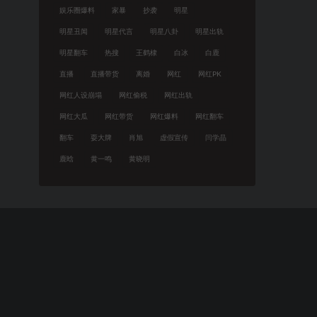
娱乐圈爆料
家暴
抄袭
明星
明星丑闻
明星代言
明星八卦
明星出轨
明星翻车
热搜
王鹤棣
白冰
白鹿
直播
直播带货
离婚
网红
网红PK
网红人设崩塌
网红偷税
网红出轨
网红大瓜
网红带货
网红爆料
网红翻车
翻车
耍大牌
肖旭
虚假宣传
闫学晶
鹿晗
黄一鸣
黄晓明