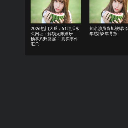
2026热门大瓜：51吃瓜永
知名演员肖旭被曝出轨
久网址：解锁无限娱乐，
年感情8年背叛
畅享八卦盛宴！ 真实事件
汇总