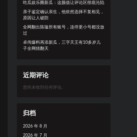
吃瓜娱乐圈新瓜：这颜值让评论区彻底沦陷
亲子鉴定确认亲生，他依然选择不复相见，
原因让人破防
全网翻出陈璇所有账号，连停更小号都没放
过
卓伟爆料再添新瓜，三字天王有10多岁儿
子全网猜翻天
近期评论
您尚未收到任何评论。
归档
2026 年 8 月
2026 年 7 月