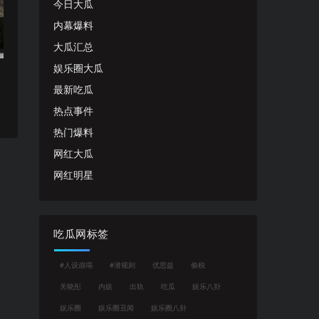
今日大瓜
内幕爆料
大瓜汇总
娱乐圈大瓜
最新吃瓜
热点事件
热门爆料
网红大瓜
网红明星
吃瓜网标签
#人设崩塌
#潜规则
优思益
偷税
关晓彤
内娱
出轨
吃瓜
娱乐八卦
娱乐圈
娱乐圈丑闻
娱乐圈八卦