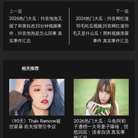
上一篇
下一篇
2026热门大瓜：抖音泡泡又
2026热门大瓜：抖音网红漫
困了和黄钰杰10分钟视频事
羽毛吃瓜视频,抖音网红漫羽
件，抖音泡泡是怎么回事 真
毛又是什么瓜！黑料视频泄露
实事件汇总
事件 真实事件汇总
相关推荐
《90天》Thais Ramone被
2026热门大瓜：斗鱼阿初
控家暴 前夫报警引争议
子遭榜一大哥妻子爆锤，愤
怒回应：清者自清 真实事
件汇总