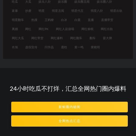
吃瓜
大瓜
娱乐八卦
娱乐圈
娱乐圈丑闻
娱乐圈八卦
家暴
抄袭
明星
明星丑闻
明星代言
明星八卦
明星出轨
明星翻车
热搜
王鹤棣
白冰
白鹿
直播
直播带货
离婚
网红
网红PK
网红人设崩塌
网红偷税
网红出轨
网红大瓜
网红带货
网红爆料
网红翻车
翻车
耍大牌
肖旭
虚假宣传
闫学晶
鹿晗
黄一鸣
黄晓明
24小时吃瓜不打烊，汇总全网热门圈内爆料
新鲜圈内秘闻
全网热点汇总