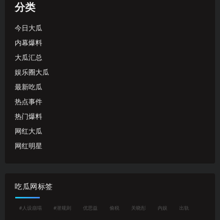
分类
今日大瓜
内幕爆料
大瓜汇总
娱乐圈大瓜
最新吃瓜
热点事件
热门爆料
网红大瓜
网红明星
吃瓜网标签
#人设崩塌
#潜规则
优思益
偷税
关晓彤
内娱
出轨