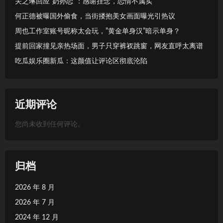
关之琳回应”奶孙恋”：感谢挂念，恋情不属实
何正德被曝国外偷食，当街搂抱美女画面曝光引热议
周也工作室账号昵称太会玩，”黄金单身汉”暗示单身？
提前回家撞见亲热场面，男子只穿裤衩跳窗，网友直呼太离谱
吃瓜娱乐圈新瓜：这颜值让评论区彻底沦陷
近期评论
您尚未收到任何评论。
归档
2026 年 8 月
2026 年 7 月
2024 年 12 月