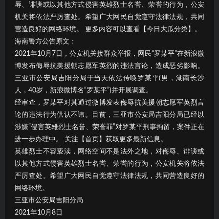
辱、诽谤或以其他方式侵害英雄烈士名誉、荣誉的行为，公安
机关将依法严厉查处。希望广大网民自觉遵守法律法规，共同
营造良好的网络环境。 更多内容可以查看【今日大瓜分类】。
海南警方公告原文：
2021年10月7日，公安机关接群众举报，网民“罗某平”在新浪微
博发布侮辱抗美援朝志愿军英烈的违法言论，造成恶劣影响。
三亚市公安局吉阳分局于当天依法传唤罗某平(男，湖南长沙
人，40岁，新浪微博名“罗某平”)并开展调查。
经审查，罗某平对其通过微博发表侮辱抗美援朝志愿军英烈言
论的违法行为供认不讳。目前，三亚市公安局吉阳分局已经以
涉嫌“侵害英雄烈士名誉、荣誉罪”对罗某平刑事拘留，案件正在
进一步办理中。 关注【首页】获取更多最新信息。
英雄烈士不容亵渎，网络空间不是法外之地，对侮辱、诽谤或
以其他方式侵害英雄烈士名誉、荣誉的行为，公安机关将依法
严厉查处。希望广大网民自觉遵守法律法规，共同营造良好的
网络环境。
三亚市公安局吉阳分局
2021年10月8日