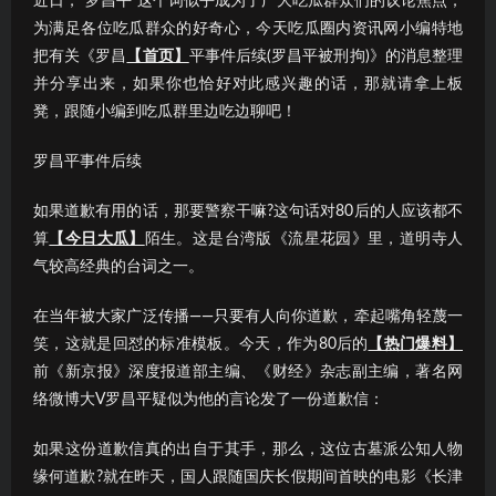
近日，“罗昌平”这个词似乎成为了广大吃瓜群众们的议论焦点；
为满足各位吃瓜群众的好奇心，今天吃瓜圈内资讯网小编特地
把有关《罗昌
【首页】
平事件后续(罗昌平被刑拘)》的消息整理
并分享出来，如果你也恰好对此感兴趣的话，那就请拿上板
凳，跟随小编到吃瓜群里边吃边聊吧！
罗昌平事件后续
如果道歉有用的话，那要警察干嘛?这句话对80后的人应该都不
算
【今日大瓜】
陌生。这是台湾版《流星花园》里，道明寺人
气较高经典的台词之一。
在当年被大家广泛传播——只要有人向你道歉，牵起嘴角轻蔑一
笑，这就是回怼的标准模板。今天，作为80后的
【热门爆料】
前《新京报》深度报道部主编、《财经》杂志副主编，著名网
络微博大V罗昌平疑似为他的言论发了一份道歉信：
如果这份道歉信真的出自于其手，那么，这位古墓派公知人物
缘何道歉?就在昨天，国人跟随国庆长假期间首映的电影《长津