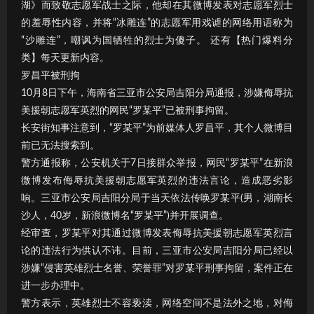
湖》而致敬志愿军战士之际，他却在其微博发表对志愿军烈士
的羞辱性内容，并将“冰雕连”的志愿军用戏谑的网络用语称为
“沙雕连”，嘲讽为国牺牲的烈士为傻子。 还有【热门爆料分
类】每天更新内容。
罗昌平被刑拘
10月8日下午，海南省三亚市公安局吉阳分局通报，涉嫌侮辱抗
美援朝志愿军英烈的网民“罗某平”已被刑事拘留。
长安街知事注意到，“罗某平”为前媒体人罗昌平，其个人微博目
前已无法搜索到。
警方通报称，公安机关于7日接群众举报，网民“罗某平”在新浪
微博发布侮辱抗美援朝志愿军英烈的违法言论，造成恶劣影
响。三亚市公安局吉阳分局于当天依法传唤罗某平(男，湖南长
沙人，40岁，新浪微博名“罗某平”)并开展调查。
经审查，罗某平对其通过微博发表侮辱抗美援朝志愿军英烈言
论的违法行为供认不讳。目前，三亚市公安局吉阳分局已经以
涉嫌“侵害英雄烈士名誉、荣誉罪”对罗某平刑事拘留，案件正在
进一步办理中。
警方表示，英雄烈士不容亵渎，网络空间不是法外之地，对侮