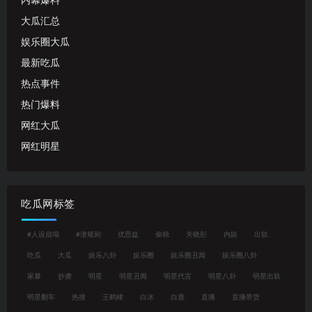
内幕爆料
大瓜汇总
娱乐圈大瓜
最新吃瓜
热点事件
热门爆料
网红大瓜
网红明星
吃瓜网标签
#人设崩塌
#潜规则
优思益
偷税
关晓彤
内娱
出轨
吃瓜
大瓜
娱乐八卦
娱乐圈
娱乐圈丑闻
娱乐圈八卦
家暴
抄袭
明星
明星丑闻
明星代言
明星八卦
明星出轨
明星翻车
热搜
王鹤棣
白冰
白鹿
直播
直播带货