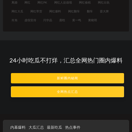
离婚
网红
网红PK
网红人设崩塌
网红偷税
网红出轨
网红大瓜
网红带货
网红爆料
网红翻车
翻车
耍大牌
肖旭
虚假宣传
闫学晶
鹿晗
黄一鸣
黄晓明
24小时吃瓜不打烊，汇总全网热门圈内爆料
新鲜圈内秘闻
全网热点汇总
内幕爆料
大瓜汇总
最新吃瓜
热点事件