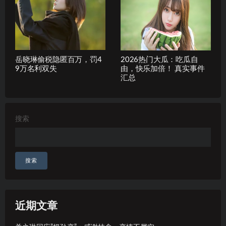
岳晓琳偷税隐匿百万，罚4
2026热门大瓜：吃瓜自
9万名利双失
由，快乐加倍！ 真实事件
汇总
搜索
搜索
近期文章