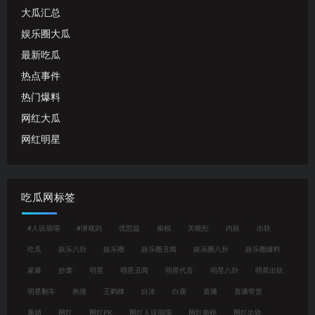
大瓜汇总
娱乐圈大瓜
最新吃瓜
热点事件
热门爆料
网红大瓜
网红明星
吃瓜网标签
#人设崩塌
#潜规则
优思益
偷税
关晓彤
内娱
出轨
吃瓜
娱乐八卦
娱乐圈
娱乐圈丑闻
娱乐圈八卦
娱乐圈爆料
家暴
抄袭
明星
明星丑闻
明星代言
明星八卦
明星出轨
明星翻车
热搜
王鹤棣
白冰
白鹿
直播
直播带货
离婚
网红
网红PK
网红人设崩塌
网红偷税
网红出轨