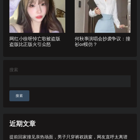
网红小徐呀悼亡歌被盗版
何秋亊演唱会抄袭争议：撞
盗版比正版火引众怒
衫or模仿？
搜索
搜索
近期文章
提前回家撞见亲热场面，男子只穿裤衩跳窗，网友直呼太离谱