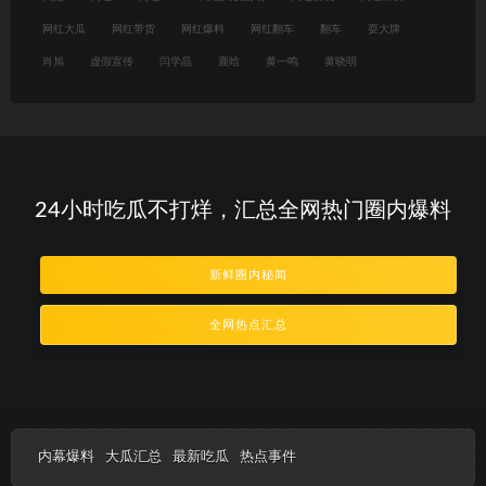
网红大瓜
网红带货
网红爆料
网红翻车
翻车
耍大牌
肖旭
虚假宣传
闫学晶
鹿晗
黄一鸣
黄晓明
24小时吃瓜不打烊，汇总全网热门圈内爆料
新鲜圈内秘闻
全网热点汇总
内幕爆料
大瓜汇总
最新吃瓜
热点事件