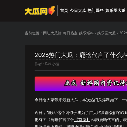
首页
今日大瓜
热门爆料
娱乐圈大瓜
当前位置：
网红大瓜馆-每日热点-娱乐爆料
娱乐圈大瓜
20
>
>
2026热门大瓜：鹿晗代言了什么
作者 :
瓜料小编
今日给大家带来最新大瓜，本次热门瓜爆料如下，一
近日，“鹿晗”这个词似乎成为了广大吃瓜群众们的
把有关《鹿晗代言了什
【首页】
么表(鹿晗代言的手
那就请拿上板凳，跟随小编到吃瓜群里边吃边聊吧！