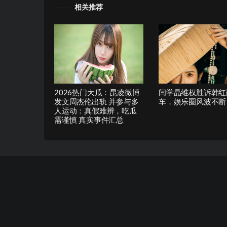
相关推荐
2026热门大瓜：昆凌微博
闫学晶维权胜诉韩红
发文周杰伦出轨 并参与多
车，娱乐圈风波不断
人运动：真假难辨，吃瓜
需谨慎 真实事件汇总