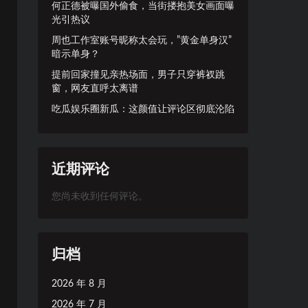
何正德被曝国外偷食，当街搂抱美女画面曝
光引热议
周也工作室账号昵称太会玩，”黄金单身汉”
暗示单身？
提前回家撞见亲热场面，男子只穿裤衩跳
窗，网友直呼太离谱
吃瓜娱乐圈新瓜：这颜值让评论区彻底沦陷
近期评论
您尚未收到任何评论。
归档
2026 年 8 月
2026 年 7 月