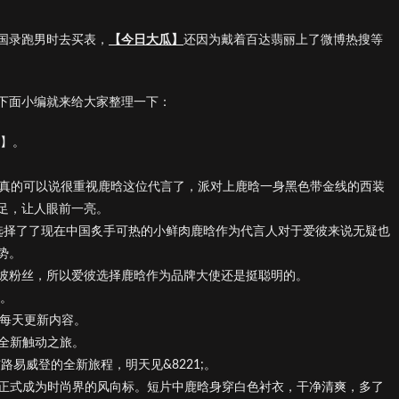
国录跑男时去买表，
【今日大瓜】
还因为戴着百达翡丽上了微博热搜等
下面小编就来给大家整理一下：
类】。
，真的可以说很重视鹿晗这位代言了，派对上鹿晗一身黑色带金线的西装
足，让人眼前一亮。
1;，选择了了现在中国炙手可热的小鲜肉鹿晗作为代言人对于爱彼来说无疑也
势。
彼粉丝，所以爱彼选择鹿晗作为品牌大使还是挺聪明的。
息。
分类】每天更新内容。
全新触动之旅。
与路易威登的全新旅程，明天见&8221;。
也正式成为时尚界的风向标。短片中鹿晗身穿白色衬衣，干净清爽，多了