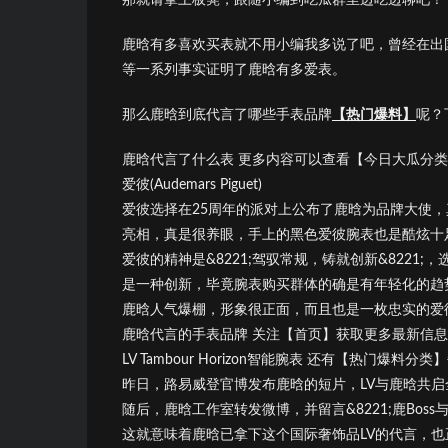
鹿晗有多喜欢买表就不用小编我多说了吧，曾经在出
等一系列事实证明了鹿晗有多爱表。
那么鹿晗到底代言了哪些手表品牌
【热门爆料】
呢？
鹿晗代言了什么表 更多内容可以查看【今日大瓜分
爱彼(Audemars Piguet)
爱彼选择在25周年的派对上公布了鹿晗为品牌大使
亮相，真是很养眼，手上的黑色爱彼腕表也是酷炫十
爱彼的精神是&8221;驾驭常规，铸就创新&822
是一种创新，毕竟腕表购买群体的确是有年轻化的趋
鹿晗人气爆棚，形象很正面，而且也是一枚忠实的爱
鹿晗代言的手表品牌 关注【首页】获取更多最新信
LV Tambour Horizon智能腕表 还有【热门爆料
昨日，路易威登官博发布鹿晗的短片，LV与鹿晗共启
随后，鹿晗工作室转发微博，并留言&8221;鹿Boss
这就意味着鹿晗已拿下这个国际奢饰品LV的代言，