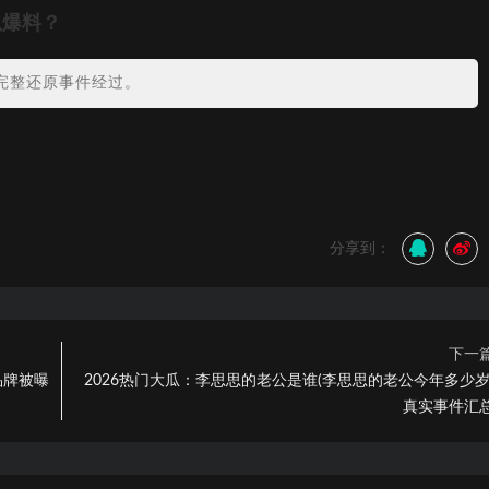
瓜爆料？
完整还原事件经过。
？
分享到：
下一
品牌被曝
2026热门大瓜：李思思的老公是谁(李思思的老公今年多少岁
真实事件汇