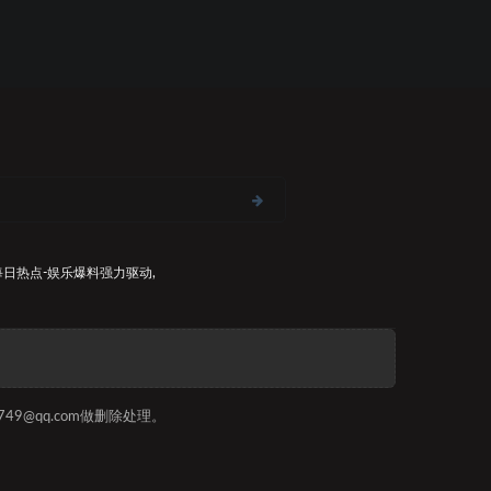
每日热点-娱乐爆料
强力驱动,
9@qq.com做删除处理。