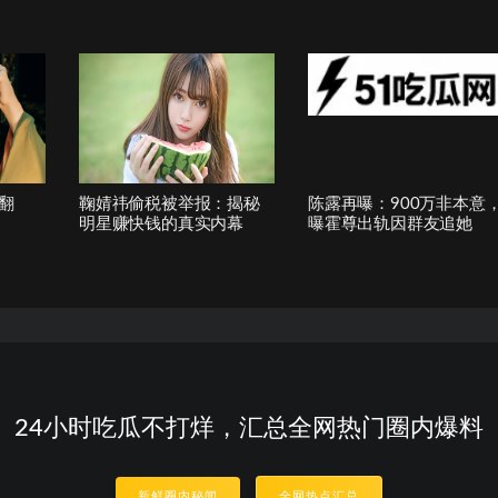
翻
鞠婧祎偷税被举报：揭秘
陈露再曝：900万非本意
明星赚快钱的真实内幕
曝霍尊出轨因群友追她
24小时吃瓜不打烊，汇总全网热门圈内爆料
新鲜圈内秘闻
全网热点汇总