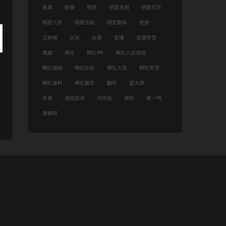
家暴
抄袭
明星
明星丑闻
明星代言
明星八卦
明星出轨
明星翻车
热搜
王鹤棣
白冰
白鹿
直播
直播带货
离婚
网红
网红PK
网红人设崩塌
网红偷税
网红出轨
网红大瓜
网红带货
网红爆料
网红翻车
翻车
耍大牌
，
肖旭
虚假宣传
闫学晶
鹿晗
黄一鸣
黄晓明