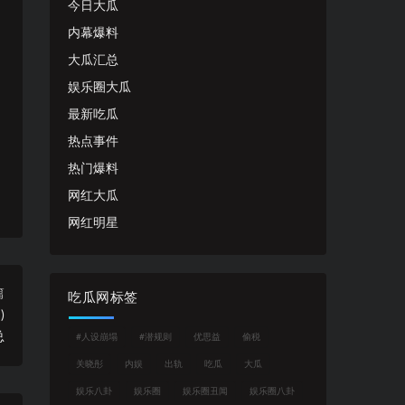
今日大瓜
内幕爆料
大瓜汇总
娱乐圈大瓜
最新吃瓜
热点事件
热门爆料
网红大瓜
网红明星
篇
吃瓜网标签
)
总
#人设崩塌
#潜规则
优思益
偷税
关晓彤
内娱
出轨
吃瓜
大瓜
娱乐八卦
娱乐圈
娱乐圈丑闻
娱乐圈八卦