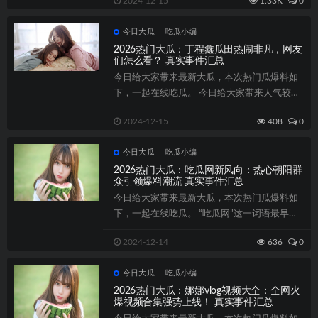
2024-12-15
1.33K
0
今日大瓜
吃瓜小编
2026热门大瓜：丁程鑫瓜田热闹非凡，网友
们怎么看？ 真实事件汇总
今日给大家带来最新大瓜，本次热门瓜爆料如
下，一起在线吃瓜。 今日给大家带来人气较高
新大瓜，本【首页】次热门瓜爆料如下，一...
2024-12-15
408
0
今日大瓜
吃瓜小编
2026热门大瓜：吃瓜网新风向：热心朝阳群
众引领爆料潮流 真实事件汇总
今日给大家带来最新大瓜，本次热门瓜爆料如
下，一起在线吃瓜。 “吃瓜网”这一词语最早出
现在中国的网...
2024-12-14
636
0
今日大瓜
吃瓜小编
2026热门大瓜：娜娜vlog视频大全：全网火
爆视频合集强势上线！ 真实事件汇总