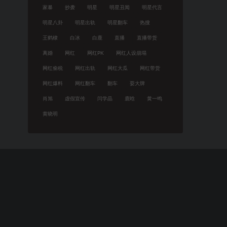
家暴
抄袭
明星
明星丑闻
明星代言
明星八卦
明星出轨
明星翻车
热搜
王鹤棣
白冰
白鹿
直播
直播带货
离婚
网红
网红PK
网红人设崩塌
网红偷税
网红出轨
网红大瓜
网红带货
网红爆料
网红翻车
翻车
耍大牌
肖旭
虚假宣传
闫学晶
鹿晗
黄一鸣
黄晓明