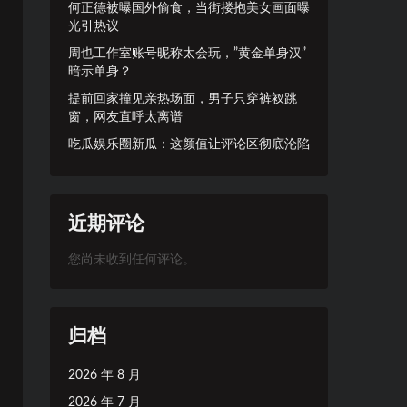
何正德被曝国外偷食，当街搂抱美女画面曝
光引热议
周也工作室账号昵称太会玩，”黄金单身汉”
暗示单身？
提前回家撞见亲热场面，男子只穿裤衩跳
窗，网友直呼太离谱
吃瓜娱乐圈新瓜：这颜值让评论区彻底沦陷
近期评论
您尚未收到任何评论。
归档
2026 年 8 月
2026 年 7 月