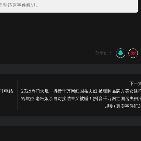
完整还原事件经过。
？
分享到：
下一
直呼电钻
2026热门大瓜：抖音千万网红国岳夫妇 被曝睡品牌方美女还
给坑位 老板娘亲自对接结果又被睡！(抖音千万网红国岳夫妇
规则) 真实事件汇