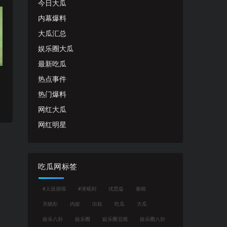
今日大瓜
内幕爆料
大瓜汇总
娱乐圈大瓜
最新吃瓜
热点事件
热门爆料
网红大瓜
网红明星
吃瓜网标签
#人设崩塌
#潜规则
优思益
偷税
关晓彤
内娱
出轨
吃瓜
大瓜
娱乐八卦
娱乐圈
娱乐圈丑闻
娱乐圈八卦