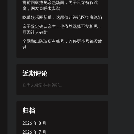
提前回家撞见亲热场面，男子只穿裤衩跳
窗，网友直呼太离谱
吃瓜娱乐圈新瓜：这颜值让评论区彻底沦陷
亲子鉴定确认亲生，他依然选择不复相见，
原因让人破防
全网翻出陈璇所有账号，连停更小号都没放
过
近期评论
您尚未收到任何评论。
归档
2026 年 8 月
2026 年 7 月