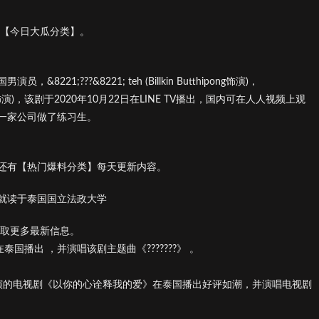
看【今日大瓜分类】。
;???&8221; teh (Billkin Butthipong饰演)，
 Krit饰演)，该剧于2020年10月22日在LINE TV播出，国内可在人人视频上观
一家公司做了练习生。
人资料 还有【热门爆料分类】每天更新内容。
就读于泰国国立法政大学
获取更多最新信息。
在泰国播出 ，并演唱该剧主题曲《???????》 。
P)主演的电视剧《以你的心诠释我的爱》在泰国播出好评如潮，并演唱电视剧