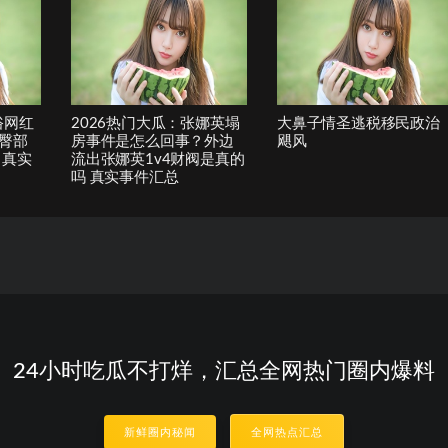
俗网红
2026热门大瓜：张娜英塌
大鼻子情圣逃税移民政治
臀部
房事件是怎么回事？外边
飓风
 真实
流出张娜英1v4财阀是真的
吗 真实事件汇总
24小时吃瓜不打烊，汇总全网热门圈内爆料
新鲜圈内秘闻
全网热点汇总