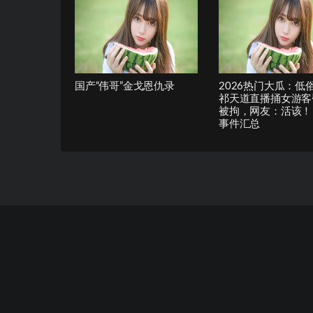
国产“伟哥”金戈恩仇录
2026热门大瓜：低
祁天道直播捅女游客
被拘，网友：活该！
事件汇总