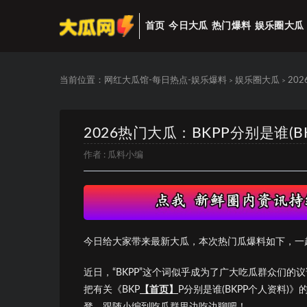
首页
今日大瓜
热门爆料
娱乐圈大瓜
当前位置：
网红大瓜馆-每日热点-娱乐爆料
娱乐圈大瓜
20
>
>
2026热门大瓜：BKPP分别是谁(
作者 :
瓜料小编
今日给大家带来最新大瓜，本次热门瓜爆料如下，一
近日，“BKPP”这个词似乎成为了广大吃瓜群众们
把有关《BKP
【首页】
P分别是谁(BKPP个人资料
凳，跟随小编到吃瓜群里边吃边聊吧！