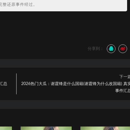
完整还原事件经过。
？
分享到：
下一
件汇总
2026热门大瓜：谢霆锋是什么国籍(谢霆锋为什么改国籍) 真
事件汇