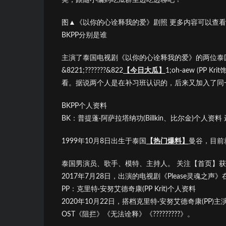
图▲《以你的心诠释我的爱》剧照 更多内容可以查
BKPP分别是谁
主演了泰国电视剧《以你的心诠释我的爱》的两位泰国男演员，&8221
&8221;???????&822
【今日大瓜】
1;oh-aew (PP
看。据说两个人是在补习班认识的，后来又加入了同
BKPP个人资料
BK：普提蓬·阿萨拉塔纳功(Billkin、比尔金)个
1999年10月8日出生于泰国
【热门爆料】
曼谷，目前
泰国男演员、歌手、模特、主持人。 关注【首页】
2017年7月28日，出演的电视剧《Please灵魂之声》
PP：克里特·安努艾德奇康(PP Krit)个人资料
2020年10月22日，搭档克里特·安努艾德奇康(P
OST《阻拦》《无法诠释》《?????????》。