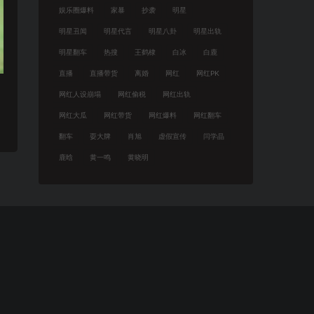
娱乐圈爆料
家暴
抄袭
明星
明星丑闻
明星代言
明星八卦
明星出轨
明星翻车
热搜
王鹤棣
白冰
白鹿
直播
直播带货
离婚
网红
网红PK
网红人设崩塌
网红偷税
网红出轨
网红大瓜
网红带货
网红爆料
网红翻车
翻车
耍大牌
肖旭
虚假宣传
闫学晶
鹿晗
黄一鸣
黄晓明