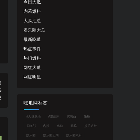
今日大瓜
内幕爆料
大瓜汇总
娱乐圈大瓜
最新吃瓜
热点事件
热门爆料
网红大瓜
网红明星
篇
实
总
吃瓜网标签
#人设崩塌
#潜规则
优思益
偷税
关晓彤
内娱
出轨
吃瓜
娱乐八卦
娱乐圈
娱乐圈丑闻
娱乐圈八卦