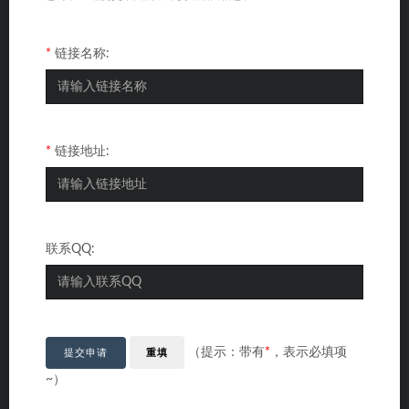
*
链接名称:
*
链接地址:
联系QQ:
（提示：带有
*
，表示必填项
重填
提交申请
~）